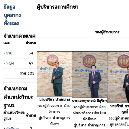
ข้อมูล
ผู้บริหารสถานศึกษา
บุคลากร
ทั้งหมด
รองผู้อำนวยการ
จำแนกตามเพศ
เพศ
จำนวน
•
ชาย
54
•
หญิง
47
รวม
101
จำแนกตาม
ตำแหน่งวิทยะ
นายปรีชา ปานกลาง
นายเจษฎาภรณ์ สีสุริยา
ฐานะ
รองผู้อำนวยการ ฝ่าย
นายกีรติ ก
รองผู้อำนวยการ ฝ่าย
วิชาการ
ฤทธิ์
ตำแหน่งวิทยะ
พัฒนากิจการนักเรียน
จำนวน
ผู้บริหาร ชำนาญการ
รองผู้อำนวยก
ฐานะ
นักศึกษา
พิเศษ
ยุทธศาสตร์
ผู้บริหาร ชำนาญการ
•
ผู้บริหาร
2